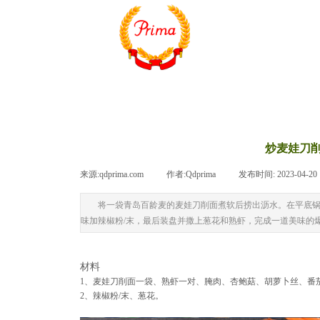
炒麦娃刀
来源:
qdprima.com
|
作者:
Qdprima
|
发布时间:
2023-04-20
将一袋青岛百龄麦的麦娃刀削面煮软后捞出沥水。在平底
味加辣椒粉/末，最后装盘并撒上葱花和熟虾，完成一道美味的
材料
1、麦娃刀削面一袋、熟虾一对、腌肉、杏鲍菇、胡萝卜丝、番
2、辣椒粉/末、葱花。