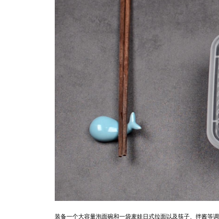
装备一个大容量泡面碗和一袋麦娃日式拉面以及筷子、拌酱等调