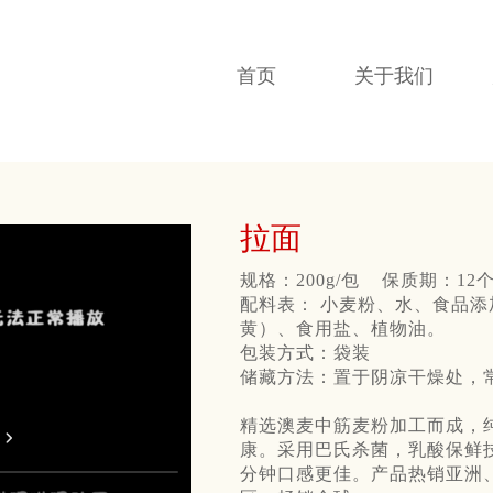
首页
关于我们
拉面
规格：200g/包 保质期：12
配料表： 小麦粉、水、食品
黄）、食用盐、植物油。
包装方式：袋装
储藏方法：置于阴凉干燥处，
精选澳麦中筋麦粉加工而成，
康。采用巴氏杀菌，乳酸保鲜
分钟口感更佳。产品热销亚洲