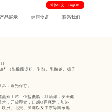
简体中文
English
产品展示
健康食谱
联系我们
个月
添加剂（醋酸酯淀粉、乳酸、乳酸钠、栀子
常温，避光保存。
纯蒸煮工艺，低盐低脂，非油炸，安全健
技术，开袋即食，口感Q弹爽滑，加热一
、欧洲、北
美、澳洲以及中东等国家地